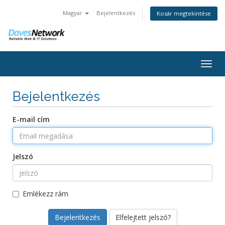
Magyar
Bejelentkezés
Kosár megtekintése
Togg
navig
Bejelentkezés
E-mail cím
Jelszó
Emlékezz rám
Elfelejtett jelszó?